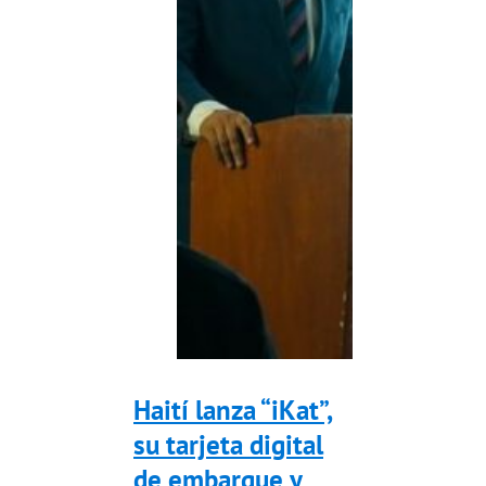
Haití lanza “iKat”,
su tarjeta digital
de embarque y