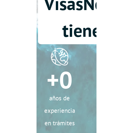
VisasNews
tiene:
+0
años de
experiencia
en trámites