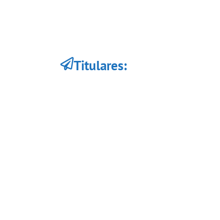
convierte en un simple
trámite
Titulares: