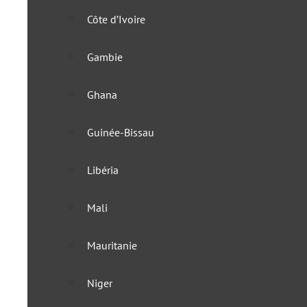
Côte d’Ivoire
Gambie
Ghana
Guinée-Bissau
Libéria
Mali
Mauritanie
Les Seychelles simplifien
Niger
29 novembre 2022