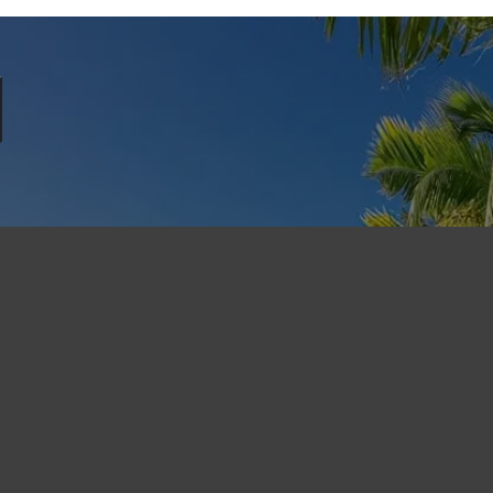
Seychelles
alités sur les formalités de voyage