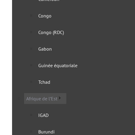
Congo
Congo (RDC)
Gabon
Guinée équatoriale
Seychelles : l’autorisati
Tchad
5 novembre 2024
Afrique de l’Est
IGAD
Burundi