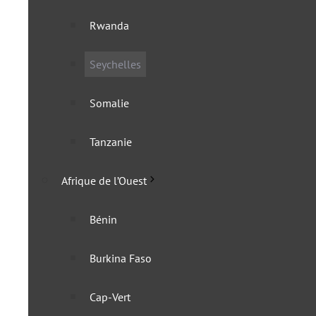
Rwanda
Les Seychelles et Israël 
Seychelles
15 janvier 2024
Somalie
Tanzanie
Afrique de l’Ouest
Bénin
Burkina Faso
Cap-Vert