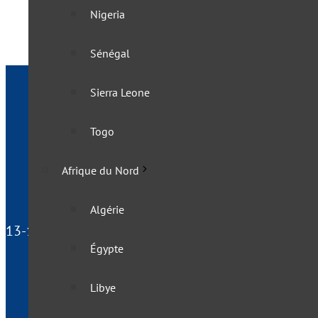
Nigeria
Sénégal
Sierra Leone
Togo
Afrique du Nord
Algérie
13-15 rue du Docteur Laurent, 75013 Paris - France
Égypte
Libye