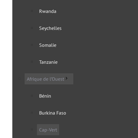
Rwanda
Le Cap-Vert lève ses rest
Seychelles
19 septembre 2022
Somalie
Tanzanie
Afrique de l’Ouest
Bénin
Burkina Faso
Cap-Vert