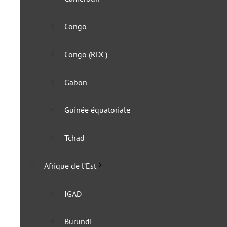
Congo
Congo (RDC)
Gabon
Guinée équatoriale
Voyage au Cap-Vert : avec
Tchad
22 mai 2024
Afrique de l’Est
IGAD
Burundi