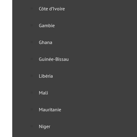
Côte d’Ivoire
Gambie
Ghana
Guinée-Bissau
Libéria
Mali
Mauritanie
Le Cap-Vert n’impose plus
Niger
10 mars 2022