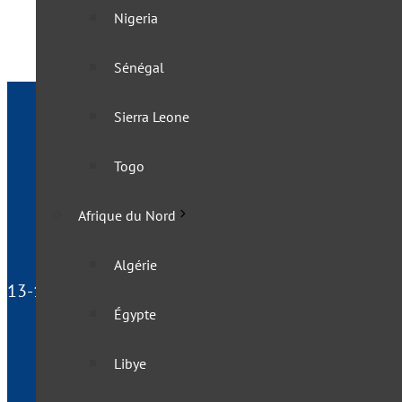
Nigeria
Sénégal
Sierra Leone
Togo
Afrique du Nord
Algérie
13-15 rue du Docteur Laurent, 75013 Paris - France
Égypte
Libye