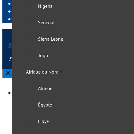
Newsletter
Nigeria
Publier sur VisasNews
Liens utiles pour voyager
Sénégal
Sierra Leone
Politique de confidentialité
|
Mentions légales
Togo
© 2025 VisasNews - Le monde en direct | Tous droi
Afrique du Nord
Fermer
Algérie
Afrique
Égypte
Afrique australe
Libye
Afrique du Sud