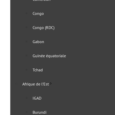
Congo
Congo (RDC)
Gabon
Guinée équatoriale
Bénin : un visa gratuit de
Tchad
30 juillet 2025
Afrique de l’Est
IGAD
Burundi