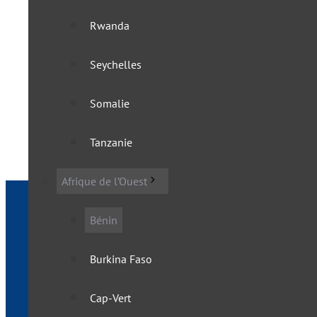
Rwanda
Le Bénin supprime toutes 
Seychelles
17 juin 2022
Somalie
Tanzanie
Afrique de l’Ouest
Bénin
Burkina Faso
Cap-Vert