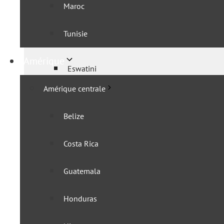
Maroc
Angola
Tunisie
Botswana
Amérique
Eswatini
Amérique centrale
KaZa
Belize
Lesotho
Costa Rica
Mozambique
Guatemala
Namibie
Honduras
Zambie