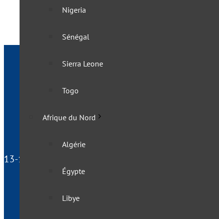
Nigeria
Sénégal
Sierra Leone
Togo
Afrique du Nord
Algérie
13-15 rue du Docteur Laurent, 75013 Paris - France
Égypte
Libye