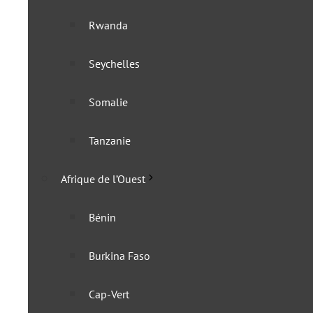
Rwanda
L’Ouzbékistan lève toutes 
Seychelles
9 juin 2022
Somalie
Tanzanie
Afrique de l’Ouest
Bénin
Burkina Faso
Cap-Vert