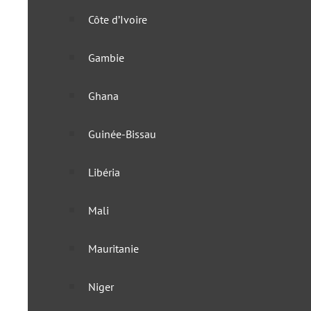
Côte d’Ivoire
Gambie
Ghana
Guinée-Bissau
Libéria
Mali
Mauritanie
L’Ouzbékistan s’ouvre aux
Niger
16 mars 2022