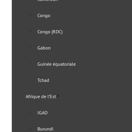
Congo
Congo (RDC)
Gabon
Guinée équatoriale
Ouzbékistan : l’e-Visa ser
Tchad
5 juin 2024
Afrique de l’Est
IGAD
Burundi