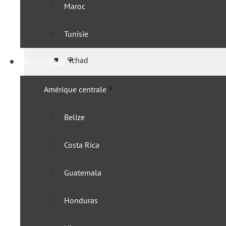
Gabon
Maroc
Guinée équatoriale
Tunisie
Amérique
Tchad
Afrique de l’Est
Amérique centrale
IGAD
Belize
Burundi
Costa Rica
Comores
Guatemala
Djibouti
Honduras