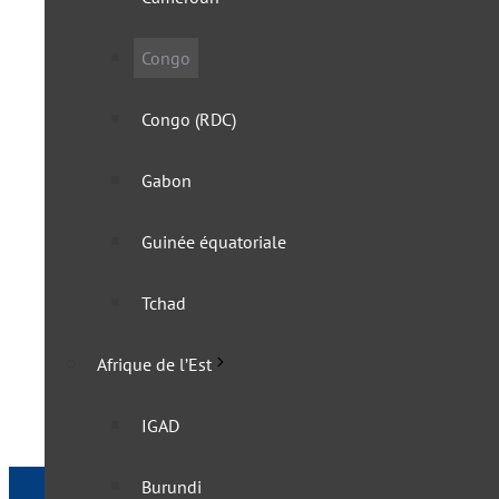
Congo
Congo (RDC)
Gabon
Guinée équatoriale
Le Congo lève ses dernièr
Tchad
17 octobre 2022
Afrique de l’Est
IGAD
Burundi