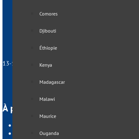
Comores
Djibouti
Éthiopie
13-15 rue du Docteur Laurent, 75013 Paris - France
Kenya
Madagascar
Malawi
À propos de VisasNews
Maurice
Qui sommes nous ?
Mentions légales
Ouganda