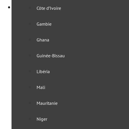
Afrique
Côte d’Ivoire
Afrique australe
Gambie
Afrique du Sud
Ghana
Angola
Guinée-Bissau
Botswana
Libéria
Eswatini
Mali
KaZa
Mauritanie
Lesotho
Niger