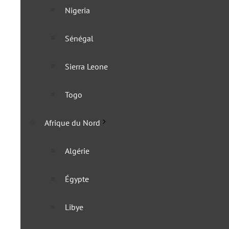
Mozambique
Nigeria
Namibie
Sénégal
Zambie
Sierra Leone
Zimbabwe
Togo
Afrique centrale
Afrique du Nord
Cameroun
Algérie
Congo
Égypte
Congo (RDC)
Libye