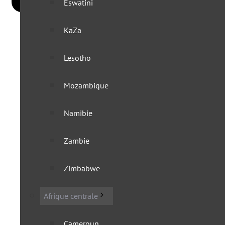
Eswatini
KaZa
Lesotho
Mozambique
Namibie
Zambie
Zimbabwe
Afrique centrale
Cameroun