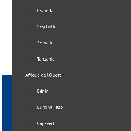
Rwanda
L’Eswatini abandonne ses 
Seychelles
10 novembre 2022
Somalie
Tanzanie
Afrique de l’Ouest
Bénin
Burkina Faso
Cap-Vert