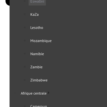
Eswatini
KaZa
Lesotho
Mozambique
Namibie
Zambie
Zimbabwe
Afrique centrale
Cameroun