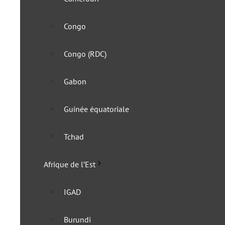
Congo
Congo (RDC)
Gabon
Guinée équatoriale
L’Eswatini lance son visa 
Tchad
18 septembre 2023
Afrique de l’Est
IGAD
Burundi