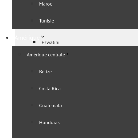
Maroc
Angola
Tunisie
Botswana
Amérique
Eswatini
Amérique centrale
KaZa
Belize
Lesotho
Costa Rica
Mozambique
Guatemala
Namibie
Honduras
Zambie