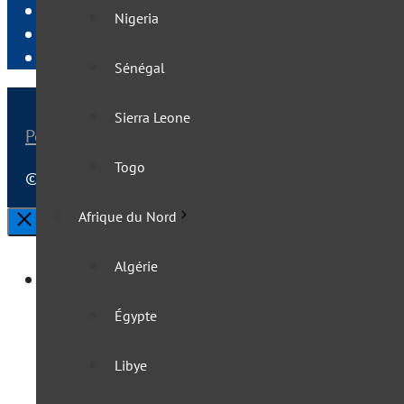
Newsletter
Nigeria
Publier sur VisasNews
Liens utiles pour voyager
Sénégal
Sierra Leone
Politique de confidentialité
|
Mentions légales
Togo
© 2025 VisasNews - Le monde en direct | Tous droi
Afrique du Nord
Fermer
Algérie
Afrique
Égypte
Afrique australe
Libye
Afrique du Sud