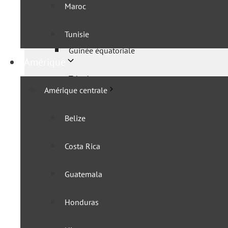
Maroc
Gabon
Tunisie
Guinée équatoriale
Amérique
Tchad
Amérique centrale
Afrique de l’Est
Belize
IGAD
Costa Rica
Burundi
Guatemala
Comores
Honduras
Djibouti