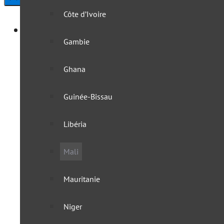
Côte d’Ivoire
Afrique
Gambie
Afrique australe
Ghana
Afrique du Sud
Guinée-Bissau
Angola
Libéria
Botswana
Mali
Eswatini
Mauritanie
KaZa
Niger
Lesotho