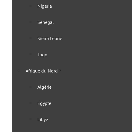
Nigeria
Mozambique
Sénégal
Namibie
Sierra Leone
Zambie
Togo
Zimbabwe
Afrique du Nord
Afrique centrale
Algérie
Cameroun
Égypte
Congo
Libye
Congo (RDC)