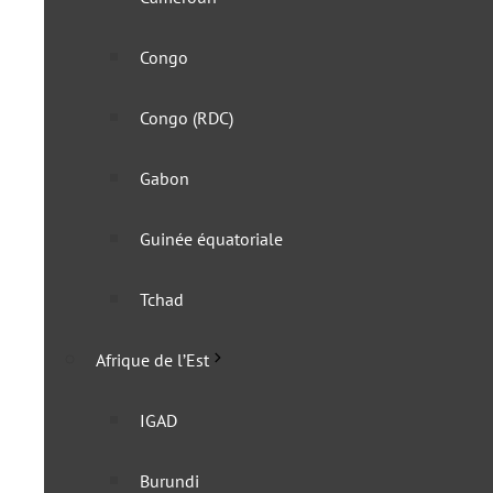
Congo
Congo (RDC)
Gabon
Guinée équatoriale
Le Mali suspend « par réci
Tchad
aux Français
Afrique de l’Est
10 août 2023
IGAD
Burundi