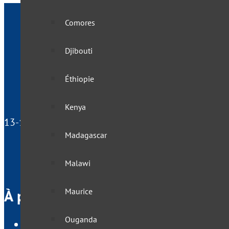
Comores
Djibouti
Éthiopie
Kenya
13-15 rue du Docteur Laurent, 75013 Paris - France
Madagascar
Malawi
À propos de VisasNews
Maurice
Ouganda
Qui sommes nous ?