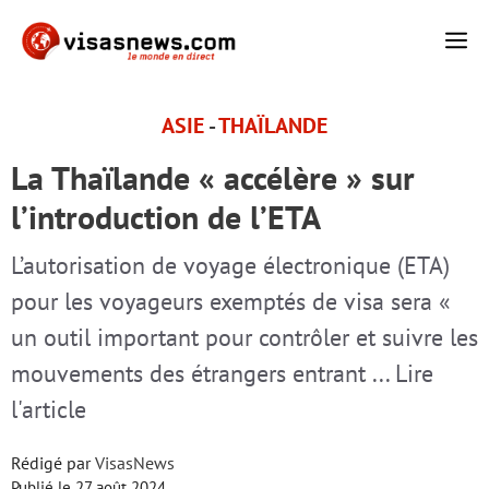
Aller
M
au
contenu
ASIE
-
THAÏLANDE
La Thaïlande « accélère » sur
l’introduction de l’ETA
L’autorisation de voyage électronique (ETA)
pour les voyageurs exemptés de visa sera «
un outil important pour contrôler et suivre les
mouvements des étrangers entrant ... Lire
l'article
Rédigé par
VisasNews
Publié le
27 août 2024