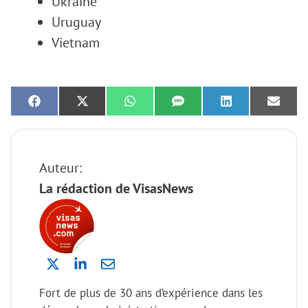
Ukraine
Uruguay
Vietnam
Share
Share
Share
Share
Share
Share
on
on
on
on
on
on
Facebook
X
WhatsApp
SMS
LinkedIn
Email
(Twitter)
Auteur:
La rédaction de VisasNews
Fort de plus de 30 ans d’expérience dans les