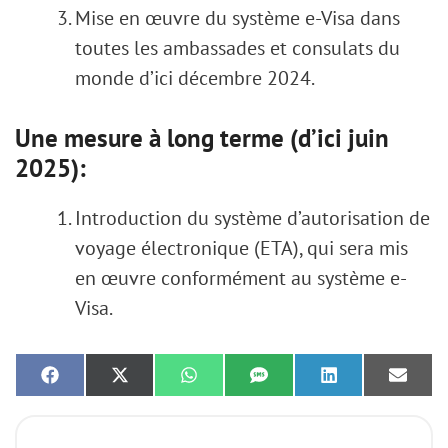
Mise en œuvre du système e-Visa dans
toutes les ambassades et consulats du
monde d’ici décembre 2024.
Une mesure à long terme (d’ici juin
2025):
Introduction du système d’autorisation de
voyage électronique (ETA), qui sera mis
en œuvre conformément au système e-
Visa.
Share
Share
Share
Share
Share
Share
on
on
on
on
on
on
Facebook
X
WhatsApp
SMS
LinkedIn
Email
(Twitter)