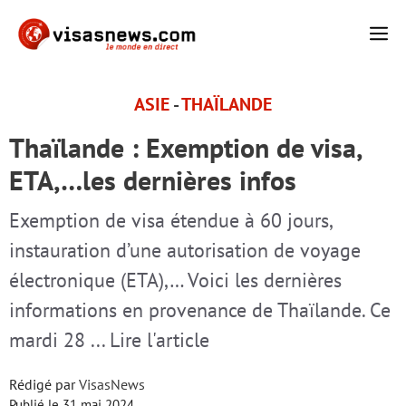
Aller
M
au
contenu
ASIE
-
THAÏLANDE
Thaïlande : Exemption de visa,
ETA,…les dernières infos
Exemption de visa étendue à 60 jours,
instauration d’une autorisation de voyage
électronique (ETA),… Voici les dernières
informations en provenance de Thaïlande. Ce
mardi 28 ... Lire l'article
Rédigé par
VisasNews
Publié le
31 mai 2024