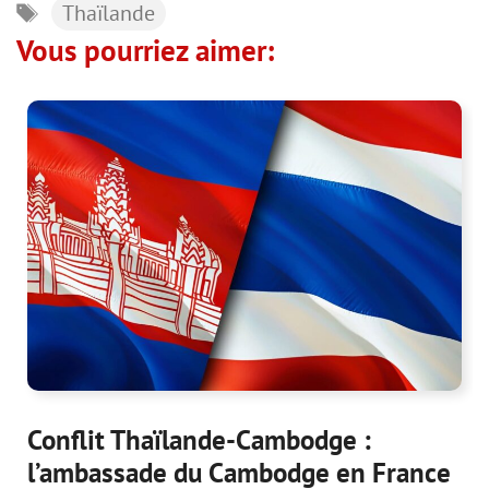
Étiquettes
Thaïlande
Vous pourriez aimer:
Conflit Thaïlande-Cambodge :
l’ambassade du Cambodge en France