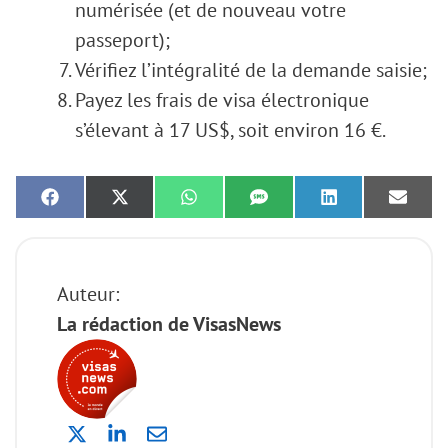
numérisée (et de nouveau votre
passeport);
Vérifiez l’intégralité de la demande saisie;
Payez les frais de visa électronique
s’élevant à 17 US$, soit environ 16 €.
Share
Share
Share
Share
Share
Share
on
on
on
on
on
on
Facebook
X
WhatsApp
SMS
LinkedIn
Email
(Twitter)
Auteur:
La rédaction de VisasNews