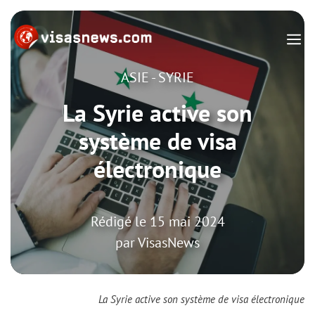
Aller
M
au
contenu
ASIE
-
SYRIE
La Syrie active son
système de visa
électronique
Rédigé le
15 mai 2024
par
VisasNews
La Syrie active son système de visa électronique