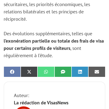
sécuritaires, les priorités économiques, les
relations bilatérales et les principes de
réciprocité.
Des évolutions supplémentaires, telles que
l’exonération partielle ou totale des frais de visa
pour certains profils de visiteurs
, sont
régulièrement à l’étude.
Share
Share
Share
Share
Share
Share
on
on
on
on
on
on
Facebook
X
WhatsApp
SMS
LinkedIn
Email
(Twitter)
Auteur:
La rédaction de VisasNews