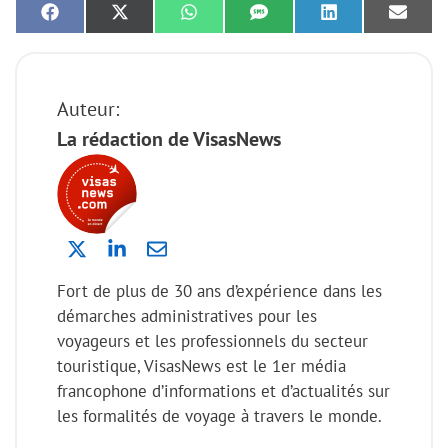
Share
Share
Share
Share
Share
Share
on
on
on
on
on
on
Facebook
X
WhatsApp
SMS
LinkedIn
Email
(Twitter)
Auteur:
La rédaction de VisasNews
Fort de plus de 30 ans d’expérience dans les
démarches administratives pour les
voyageurs et les professionnels du secteur
touristique, VisasNews est le 1er média
francophone d’informations et d’actualités sur
les formalités de voyage à travers le monde.